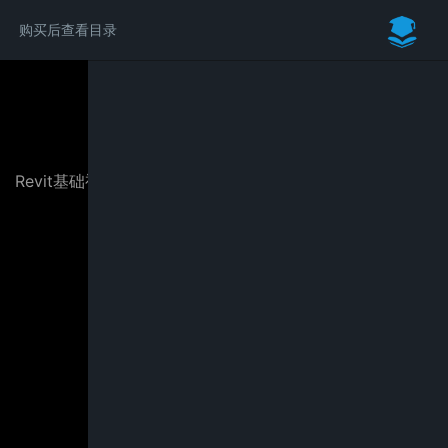
购买后查看目录
请付费后学习完整内容
Revit基础视频教程：从入门到项目实战（BIM土建专业篇）
￥29.00
立即购买