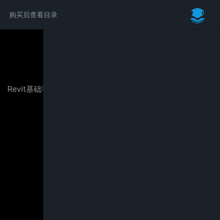
购买后查看目录
请付费后学习完整内容
Revit基础视频教程：从入门到项目实战（BIM土建专业篇）
￥29.00
立即购买