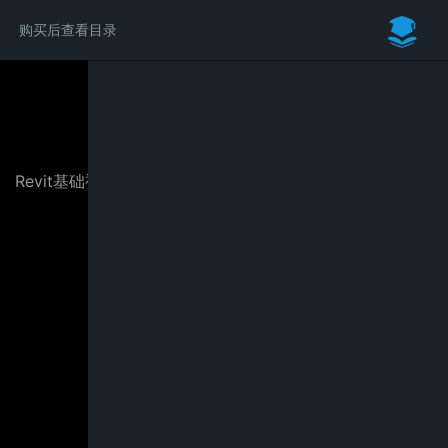
购买后查看目录
请付费后学习完整内容
Revit基础视频教程：从入门到项目实战（BIM土建专业篇）
￥29.00
立即购买