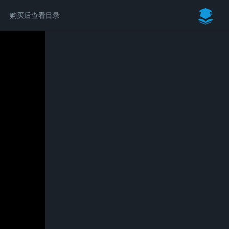
购买后查看目录
请付费后学习完整内容
Bentley系列软件入门基础教程
￥39.00
立即购买