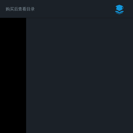
购买后查看目录
请付费后学习完整内容
Bentley系列软件入门基础教程
￥39.00
立即购买