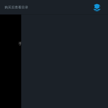
购买后查看目录
请付费后学习完整内容
手把手教你Navisworks动态施工方案制作
￥79.00
立即购买