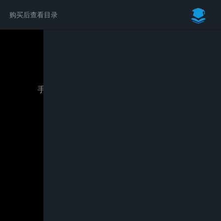
购买后查看目录
请付费后学习完整内容
手把手教你Navisworks动态施工方案制作
￥79.00
立即购买