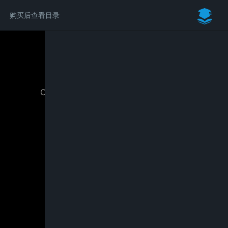
购买后查看目录
请付费后学习完整内容
Chaos Vantage视频渲染基础及进阶教程
￥59.00
立即购买