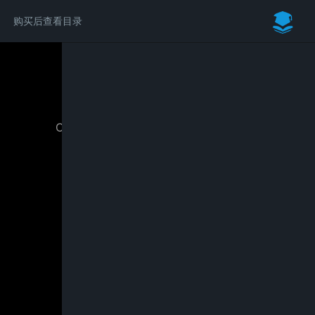
购买后查看目录
请付费后学习完整内容
Chaos Vantage视频渲染基础及进阶教程
￥59.00
立即购买