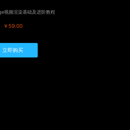
ntage视频渲染基础及进阶教程
￥59.00
立即购买