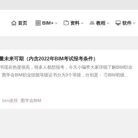
首页
BIM+
资料
教程
软件
金量未来可期（内含2022年BIM考试报考条件）
证书现在热度很高，很多人都想报考，今天小编带大家详细了解BIM职业
图学会BIM职业技能等级证书分为3个等级，分别是： ①BIM初级...
日
bim建模
图学会BIM