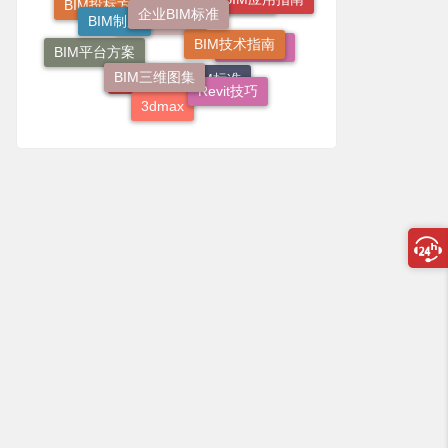
BIM制度
地铁BIM应用
BIM投标方案
BIM技术指南
图学会考试
BIM平台方案
Revit教程
BIM三维图集
Revit技巧
上海
团体BIM标准
3dmax