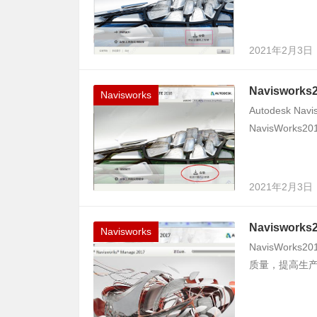
2021年2月3日
Naviswor
Navisworks
Autodesk N
NavisWork
2021年2月3日
Naviswor
Navisworks
NavisWor
质量，提高生产力