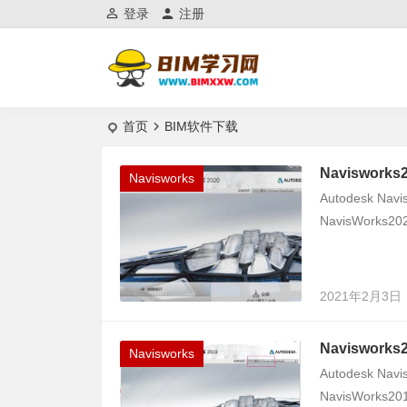
登录
注册
首页
BIM软件下载
Naviswor
Navisworks
Autodesk N
NavisWork
2021年2月3日
Naviswor
Navisworks
Autodesk N
NavisWork