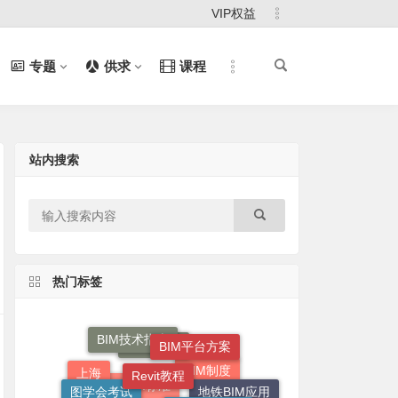
VIP权益
专题
供求
课程
站内搜索
热门标签
BIM技术指南
BIM平台方案
Revit教程
Revit技巧
图学会考试
上海
BIM制度
地方BIM标准
地铁BIM应用