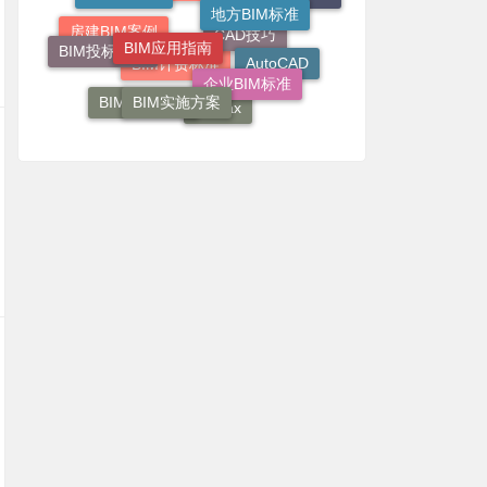
BIM应用指南
团体BIM标准
BIM投标方案
房建BIM案例
CAD技巧
企业BIM标准
AutoCAD
BIM实施方案
BIM计费标准
BIM三维图集
3dmax