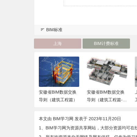
BIM标准
上海
BIM计费标准
省既有建筑维护
安徽省BIM数据交换
安徽省BIM数据交换
造信息模型（DB
导则（建筑工程篇）
导则（建筑工程篇-交
3- 473 -2024）
付数据手册）
7958 – 202 ）
本文由
BIM学习网
发表于 2023年11月20日
1、BIM学习网为资源共享网站，大部分资源均可在