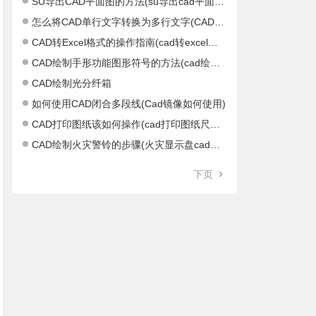
SU导出CAD平面图的方法(su导出cad平面图不正)
怎么将CAD单行文字转换为多行文字(CAD单行文字怎么结束)
CAD转Excel格式的操作指南(cad转excel软件)
CAD绘制手形功能图形符号的方法(cad绘制距形)
CAD绘制光分纤箱
如何使用CAD闭合多段线(Cad镜像如何使用)
CAD打印图纸该如何操作(cad打印图纸尺寸设置)
CAD绘制火灾警铃的步骤(火灾显示盘cad图标)
下页