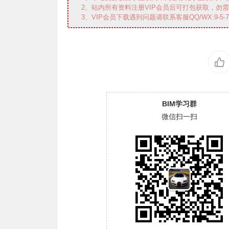
2、站内所有资料注册VIP会员后可打包获取，勿
3、VIP会员下载遇到问题请联系客服QQ/WX:9-5-7-0-
BIM学习群
微信扫一扫