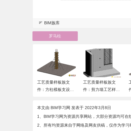
BIM族库
罗马柱
质量样板族文
工艺质量样板族文
工艺质量样板族文
后浇带独立支设
件：方柱模板支设工
件：剪力墙工艺样板
样板做法rfa格式
艺样板做法rfa格式免
做法rfa格式免费下载
下载
费下载
本文由
BIM学习网
发表于 2022年3月8日
1、BIM学习网为资源共享网站，大部分资源均可在
2、所有均资源来自于网络及网友供稿，仅作为学习