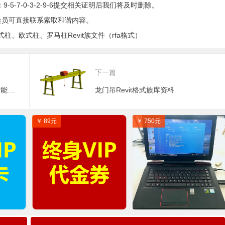
5-7-0-3-2-9-6提交相关证明后我们将及时删除。
会员可直接联系索取和谐内容。
柱、欧式柱、罗马柱Revit族文件（rfa格式）
下一篇
工程院院士肖绪文：BIM技术在智能建造发展中担当什么样的角色？
龙门吊Revit格式族库资料
￥ 89元
￥ 750元