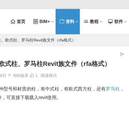
首页
BIM+
资料
教程
软件
欧式柱、罗马柱Revit族文件（rfa格式）
式柱、罗马柱Revit族文件（rfa格式）
月8日
BIM族库
1
阅读模式
为各种型号和材质的柱，有中式柱，有欧式西方柱，还有
罗马柱
，
可直接下载载入revit使用。