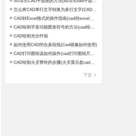
SU导出CAD平面图的方法(su导出cad平面图不正)
怎么将CAD单行文字转换为多行文字(CAD单行文字怎么结束)
CAD转Excel格式的操作指南(cad转excel软件)
CAD绘制手形功能图形符号的方法(cad绘制距形)
CAD绘制光分纤箱
如何使用CAD闭合多段线(Cad镜像如何使用)
CAD打印图纸该如何操作(cad打印图纸尺寸设置)
CAD绘制火灾警铃的步骤(火灾显示盘cad图标)
下页