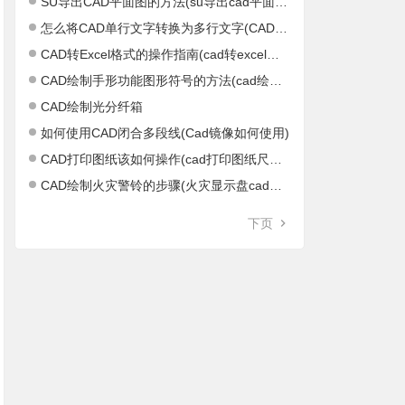
SU导出CAD平面图的方法(su导出cad平面图不正)
怎么将CAD单行文字转换为多行文字(CAD单行文字怎么结束)
CAD转Excel格式的操作指南(cad转excel软件)
CAD绘制手形功能图形符号的方法(cad绘制距形)
CAD绘制光分纤箱
如何使用CAD闭合多段线(Cad镜像如何使用)
CAD打印图纸该如何操作(cad打印图纸尺寸设置)
CAD绘制火灾警铃的步骤(火灾显示盘cad图标)
下页