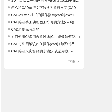
SU导出CAD平面图的方法(su导出cad平面图不正)
怎么将CAD单行文字转换为多行文字(CAD单行文字怎么结束)
CAD转Excel格式的操作指南(cad转excel软件)
CAD绘制手形功能图形符号的方法(cad绘制距形)
CAD绘制光分纤箱
如何使用CAD闭合多段线(Cad镜像如何使用)
CAD打印图纸该如何操作(cad打印图纸尺寸设置)
CAD绘制火灾警铃的步骤(火灾显示盘cad图标)
下页