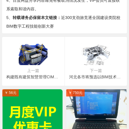
4、百度网盘分享内容难免有被取消情况发生，VIP会员可直接联
系索取和谐内容。
5、
转载请务必保留本文链接：
近300支劲旅竞逐全国建设类院校
BIM数字工程技能创新大赛
上一篇
下一篇
构建既有建筑智慧管理CIM平台，福田区出台2021年改革工作要点
河北各市将预选以BIM技术为基础的建筑企业数字化中心
￥ 56元
￥ 750元