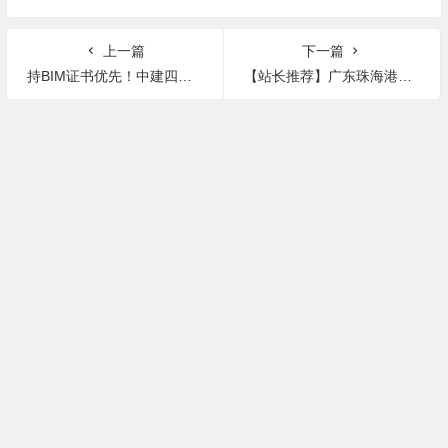
上一篇
下一篇
持BIM证书优先！中建四局安装公司招聘BIM工程师，综合收入25万起步
【站长推荐】广东珠海港资央企急招BIM工程师！真实有效！