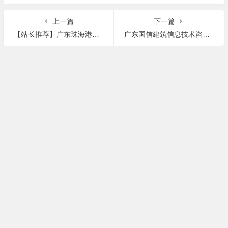
上一篇
下一篇
【站长推荐】广东珠海港资央企急招BIM工程师！真实有效！
广东国信建筑信息技术咨询有限公司招聘建模工程师