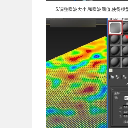
5.调整噪波大小,和噪波阈值,使得