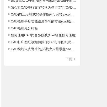
SU导出CAD平面图的方法(su导出cad平面图不正)
怎么将CAD单行文字转换为多行文字(CAD单行文字怎么结束)
CAD转Excel格式的操作指南(cad转excel软件)
CAD绘制手形功能图形符号的方法(cad绘制距形)
CAD绘制光分纤箱
如何使用CAD闭合多段线(Cad镜像如何使用)
CAD打印图纸该如何操作(cad打印图纸尺寸设置)
CAD绘制火灾警铃的步骤(火灾显示盘cad图标)
下页