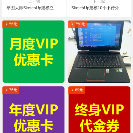
上一篇
下一篇
草图大师SketchUp建模立体的挂画模型详细步骤
SketchUp建模10个不传外人的小窍门
￥ 56元
￥ 750元
￥ 75元
￥ 89元