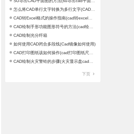
SU导出CAD平面图的方法(su导出cad平面图不正)
怎么将CAD单行文字转换为多行文字(CAD单行文字怎么结束)
CAD转Excel格式的操作指南(cad转excel软件)
CAD绘制手形功能图形符号的方法(cad绘制距形)
CAD绘制光分纤箱
如何使用CAD闭合多段线(Cad镜像如何使用)
CAD打印图纸该如何操作(cad打印图纸尺寸设置)
CAD绘制火灾警铃的步骤(火灾显示盘cad图标)
下页