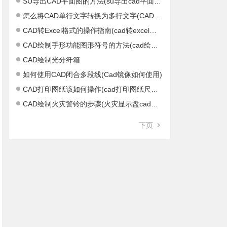
SU导出CAD平面图的方法(su导出cad平面图不正)
怎么将CAD单行文字转换为多行文字(CAD单行文字怎么结束)
CAD转Excel格式的操作指南(cad转excel软件)
CAD绘制手形功能图形符号的方法(cad绘制距形)
CAD绘制光分纤箱
如何使用CAD闭合多段线(Cad镜像如何使用)
CAD打印图纸该如何操作(cad打印图纸尺寸设置)
CAD绘制火灾警铃的步骤(火灾显示盘cad图标)
下页