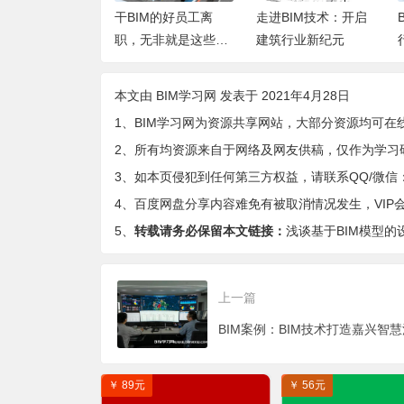
笔记本电脑 Len
干BIM的好员工离
走进BIM技术：开启
Y920-17IKB y92
职，无非就是这些原
建筑行业新纪元
b SVT 20170227
因
FC电路原理图
本文由
BIM学习网
发表于 2021年4月28日
1、BIM学习网为资源共享网站，大部分资源均可在
2、所有均资源来自于网络及网友供稿，仅作为学习
3、如本页侵犯到任何第三方权益，请联系QQ/微信：9-
4、百度网盘分享内容难免有被取消情况发生，VIP
5、
转载请务必保留本文链接：
浅谈基于BIM模型的
上一篇
￥ 89元
￥ 56元