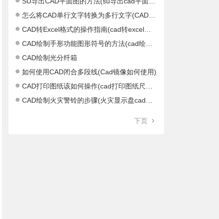
SU导出CAD平面图的方法(su导出cad平面图不正)
怎么将CAD单行文字转换为多行文字(CAD单行文字怎么结束)
CAD转Excel格式的操作指南(cad转excel软件)
CAD绘制手形功能图形符号的方法(cad绘制距形)
CAD绘制光分纤箱
如何使用CAD闭合多段线(Cad镜像如何使用)
CAD打印图纸该如何操作(cad打印图纸尺寸设置)
CAD绘制火灾警铃的步骤(火灾显示盘cad图标)
下页