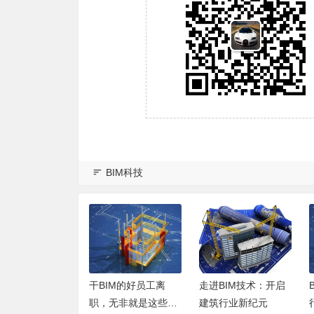
BIM科技
笔记本电脑 Len
干BIM的好员工离
走进BIM技术：开启
Y920-17IKB y92
职，无非就是这些原
建筑行业新纪元