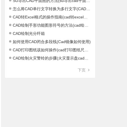
SU导出CAD平面图的方法(su导出cad平面图不正)
怎么将CAD单行文字转换为多行文字(CAD单行文字怎么结束)
CAD转Excel格式的操作指南(cad转excel软件)
CAD绘制手形功能图形符号的方法(cad绘制距形)
CAD绘制光分纤箱
如何使用CAD闭合多段线(Cad镜像如何使用)
CAD打印图纸该如何操作(cad打印图纸尺寸设置)
CAD绘制火灾警铃的步骤(火灾显示盘cad图标)
下页