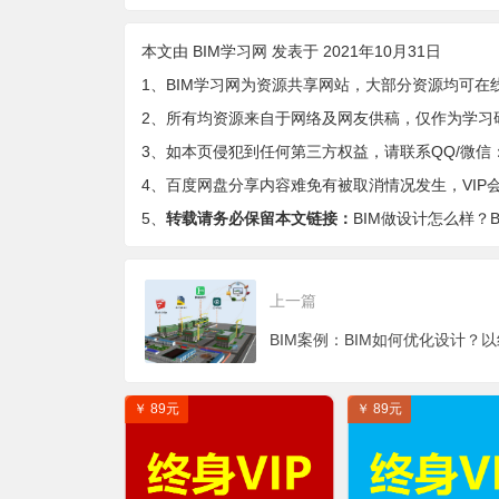
b SVT 20170227
因
FC电路原理图
本文由
BIM学习网
发表于 2021年10月31日
1、BIM学习网为资源共享网站，大部分资源均可在
2、所有均资源来自于网络及网友供稿，仅作为学习
3、如本页侵犯到任何第三方权益，请联系QQ/微信：9-
4、百度网盘分享内容难免有被取消情况发生，VIP
5、
转载请务必保留本文链接：
BIM做设计怎么样？
上一篇
￥ 89元
￥ 89元