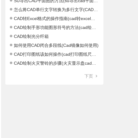
SU导出CAD平面图的方法(su导出cad平面图不正)
怎么将CAD单行文字转换为多行文字(CAD单行文字怎么结束)
CAD转Excel格式的操作指南(cad转excel软件)
CAD绘制手形功能图形符号的方法(cad绘制距形)
CAD绘制光分纤箱
如何使用CAD闭合多段线(Cad镜像如何使用)
CAD打印图纸该如何操作(cad打印图纸尺寸设置)
CAD绘制火灾警铃的步骤(火灾显示盘cad图标)
下页