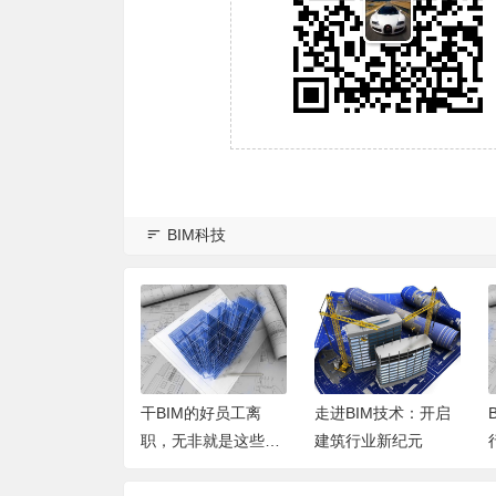
BIM科技
笔记本电脑 Len
干BIM的好员工离
走进BIM技术：开启
Y920-17IKB y92
职，无非就是这些原
建筑行业新纪元
b SVT 20170227
因
FC电路原理图