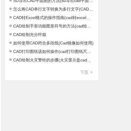
SU导出CAD平面图的方法(su导出cad平面图不正)
怎么将CAD单行文字转换为多行文字(CAD单行文字怎么结束)
CAD转Excel格式的操作指南(cad转excel软件)
CAD绘制手形功能图形符号的方法(cad绘制距形)
CAD绘制光分纤箱
如何使用CAD闭合多段线(Cad镜像如何使用)
CAD打印图纸该如何操作(cad打印图纸尺寸设置)
CAD绘制火灾警铃的步骤(火灾显示盘cad图标)
下页