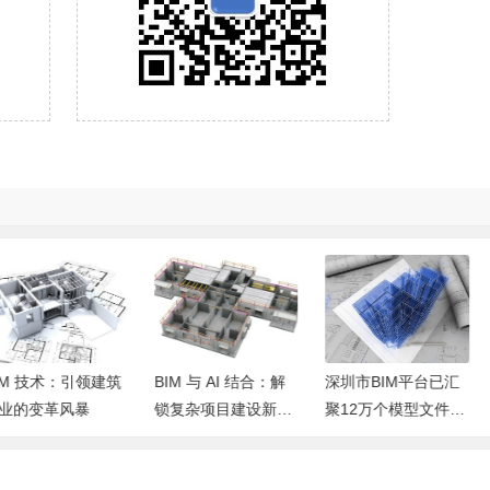
BIM 与 AI 结合：解
深圳市BIM平台已汇
防洪住宅 3D打印结
锁复杂项目建设新密
聚12万个模型文件，
构体系：抵御 EF4级
码
成功打造全市统一的
风暴的安全堡垒
房建类BIM模型管理