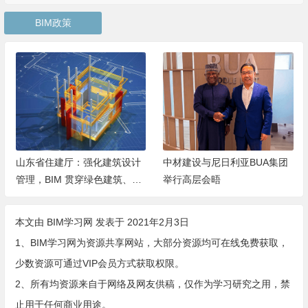
BIM政策
筑设计
中材建设与尼日利亚BUA集团
2026年山东图审提醒：图
建筑、历
举行高层会晤
查需要BIM模型
景
本文由
BIM学习网
发表于 2021年2月3日
1、BIM学习网为资源共享网站，大部分资源均可在线免费获取，
少数资源可通过VIP会员方式获取权限。
2、所有均资源来自于网络及网友供稿，仅作为学习研究之用，禁
止用于任何商业用途。