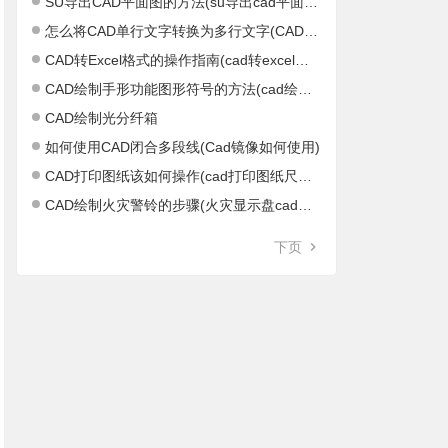
SU导出CAD平面图的方法(su导出cad平面图不正)
怎么将CAD单行文字转换为多行文字(CAD单行文字怎么结束)
CAD转Excel格式的操作指南(cad转excel软件)
CAD绘制手形功能图形符号的方法(cad绘制距形)
CAD绘制光分纤箱
如何使用CAD闭合多段线(Cad镜像如何使用)
CAD打印图纸该如何操作(cad打印图纸尺寸设置)
CAD绘制火灾警铃的步骤(火灾显示盘cad图标)
下页