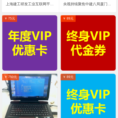
上海建工研发工业互联网平台，助力上图东馆智慧运营
央视持续聚焦中建八局厦门白鹭体育场建设中BIM技术的应用
￥ 75元
￥ 89元
￥ 750元
￥ 89元