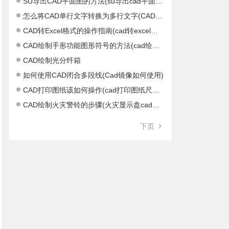
SU导出CAD平面图的方法(su导出cad平面图不正)
怎么将CAD单行文字转换为多行文字(CAD单行文字怎么结束)
CAD转Excel格式的操作指南(cad转excel软件)
CAD绘制手形功能图形符号的方法(cad绘制距形)
CAD绘制光分纤箱
如何使用CAD闭合多段线(Cad镜像如何使用)
CAD打印图纸该如何操作(cad打印图纸尺寸设置)
CAD绘制火灾警铃的步骤(火灾显示盘cad图标)
下页