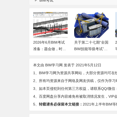
BIM考试
26年第二十七期图
2026年6月BIM考试
关于第二十七期“全国
BIM一级考试真
准备：题会做，时间
BIM技能等级考试”
载
不够了怎么办？
（一级、二级）报
名、考试工作的通知
本文由
BIM学习网
发表于 2021年5月12日
1、BIM学习网为资源共享网站，大部分资源均可在
2、所有均资源来自于网络及网友供稿，仅作为学习
3、如本页侵犯到任何第三方权益，请联系QQ/微信：9-
4、百度网盘分享内容难免有被取消情况发生，VIP
5、
转载请务必保留本文链接：
2021年上半年BI