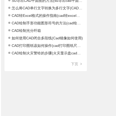
SU导出CAD平面图的方法(su导出cad平面图不正)
怎么将CAD单行文字转换为多行文字(CAD单行文字怎么结束)
CAD转Excel格式的操作指南(cad转excel软件)
CAD绘制手形功能图形符号的方法(cad绘制距形)
CAD绘制光分纤箱
如何使用CAD闭合多段线(Cad镜像如何使用)
CAD打印图纸该如何操作(cad打印图纸尺寸设置)
CAD绘制火灾警铃的步骤(火灾显示盘cad图标)
下页