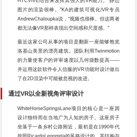
HTCVIVE结合来发挥其强大的VR能力。“静态
图片的渲染很棒。”KA的建筑可视化/VR专员
AndrewChaloupka说，“视频也很棒。但这两者
都无法像VR那样表现出空间感和尺度感。”
最近这家公司从事的项目是翻新一座能够饱览
洛基山美景的漂亮建筑。团队利用Twinmotion
的力量使客户的评审速度以几何级数提高——
并运用这款软件令人信服的VR功能对设计做出
了在2D渲染中可能被忽视的改进。
通过VR以全新视角评审设计
WhiteHorseSpringsLane项目的核心是一座因
设计独特而在当地广为人知的房子。这座房子
坐落于一条乡村公路附近，最初是在1990年代
按照RicardoLegorreta的风格设计的，其结构与