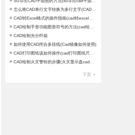
SU导出CAD平面图的方法(su导出cad平面图不正)
怎么将CAD单行文字转换为多行文字(CAD单行文字怎么结束)
CAD转Excel格式的操作指南(cad转excel软件)
CAD绘制手形功能图形符号的方法(cad绘制距形)
CAD绘制光分纤箱
如何使用CAD闭合多段线(Cad镜像如何使用)
CAD打印图纸该如何操作(cad打印图纸尺寸设置)
CAD绘制火灾警铃的步骤(火灾显示盘cad图标)
下页