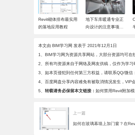
正确使用Revit进
Revit砌体排布最实用
地下车库暖通专业正
数化箱梁的建
的落地应用教程
向设计的注意事项有
哪些？
本文由
BIM学习网
发表于 2021年12月1日
1、BIM学习网为资源共享网站，大部分资源均可在
2、所有均资源来自于网络及网友供稿，仅作为学习
3、如本页侵犯到任何第三方权益，请联系QQ/微信：9-
4、百度网盘分享内容难免有被取消情况发生，VIP
5、
转载请务必保留本文链接：
如何禁用Revit附加
上一篇